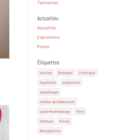
Tapisseries
Actualités
Actualités
Expositions
Presse
Étiquettes
antilles
Bretagne
Chronique
Exposition
expositions
Guadeloupe
institut des Beaux-arts
Lydia Harembourge
Paris
Peinture
Presse
Retrospective