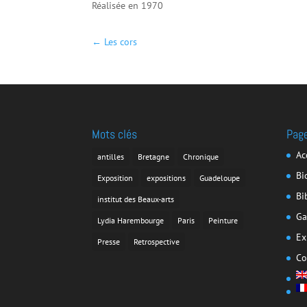
Réalisée en 1970
←
Les cors
Mots clés
Pag
Ac
antilles
Bretagne
Chronique
Bi
Exposition
expositions
Guadeloupe
Bi
institut des Beaux-arts
Ga
Lydia Harembourge
Paris
Peinture
Ex
Presse
Retrospective
Co