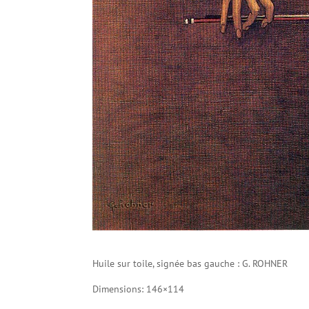
Huile sur toile, signée bas gauche : G. ROHNER
Dimensions: 146×114