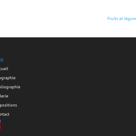
Fruits et légu
es
cueil
ographie
bliographie
lerie
positions
ntact