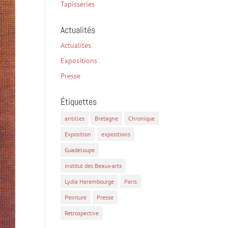
Tapisseries
Actualités
Actualités
Expositions
Presse
Étiquettes
antilles
Bretagne
Chronique
Exposition
expositions
Guadeloupe
institut des Beaux-arts
Lydia Harembourge
Paris
Peinture
Presse
Retrospective