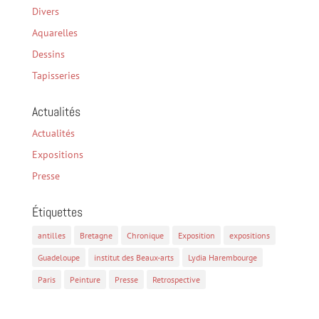
Divers
Aquarelles
Dessins
Tapisseries
Actualités
Actualités
Expositions
Presse
Étiquettes
antilles
Bretagne
Chronique
Exposition
expositions
Guadeloupe
institut des Beaux-arts
Lydia Harembourge
Paris
Peinture
Presse
Retrospective