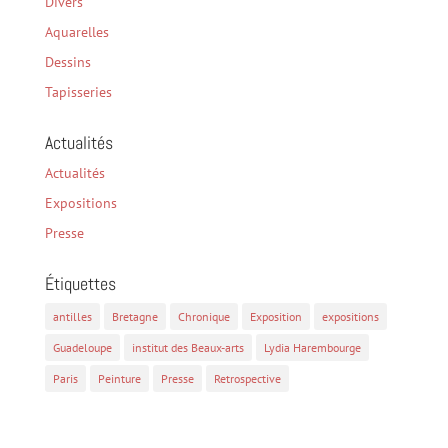
Divers
Aquarelles
Dessins
Tapisseries
Actualités
Actualités
Expositions
Presse
Étiquettes
antilles
Bretagne
Chronique
Exposition
expositions
Guadeloupe
institut des Beaux-arts
Lydia Harembourge
Paris
Peinture
Presse
Retrospective