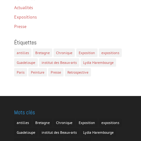
Actualités
Expositions
Presse
Étiquettes
antilles
Bretagne
Chronique
Exposition
expositions
Guadeloupe
institut des Beaux-arts
Lydia Harembourge
Paris
Peinture
Presse
Retrospective
Mots clés
antilles
Bretagne
Chronique
Exposition
expositions
Guadeloupe
institut des Beaux-arts
Lydia Harembourge