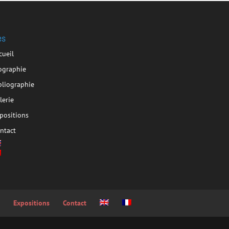
es
cueil
ographie
bliographie
lerie
positions
ntact
e
Expositions
Contact