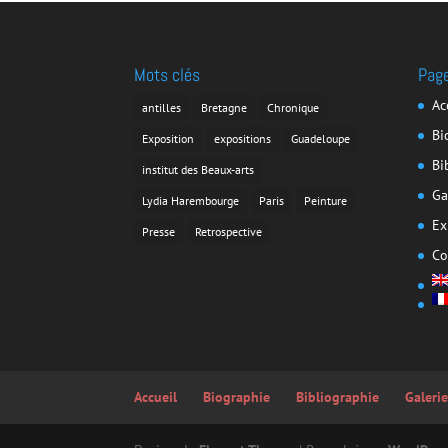
Mots clés
Pag
Ac
antilles
Bretagne
Chronique
Bi
Exposition
expositions
Guadeloupe
Bi
institut des Beaux-arts
Ga
Lydia Harembourge
Paris
Peinture
Ex
Presse
Retrospective
Co
Accueil
Biographie
Bibliographie
Galeri