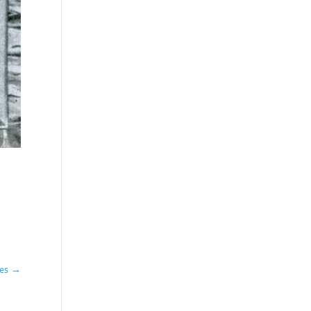
res
→