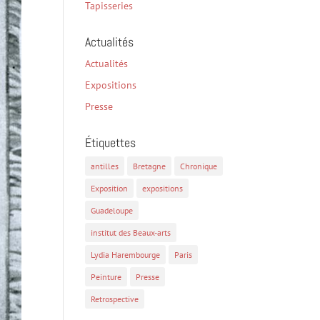
Tapisseries
Actualités
Actualités
Expositions
Presse
Étiquettes
antilles
Bretagne
Chronique
Exposition
expositions
Guadeloupe
institut des Beaux-arts
Lydia Harembourge
Paris
Peinture
Presse
Retrospective