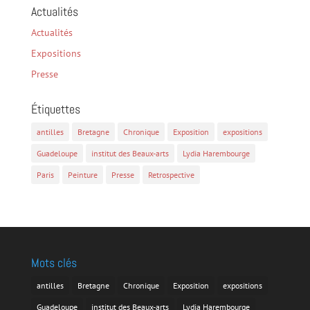
Actualités
Actualités
Expositions
Presse
Étiquettes
antilles
Bretagne
Chronique
Exposition
expositions
Guadeloupe
institut des Beaux-arts
Lydia Harembourge
Paris
Peinture
Presse
Retrospective
Mots clés
antilles
Bretagne
Chronique
Exposition
expositions
Guadeloupe
institut des Beaux-arts
Lydia Harembourge