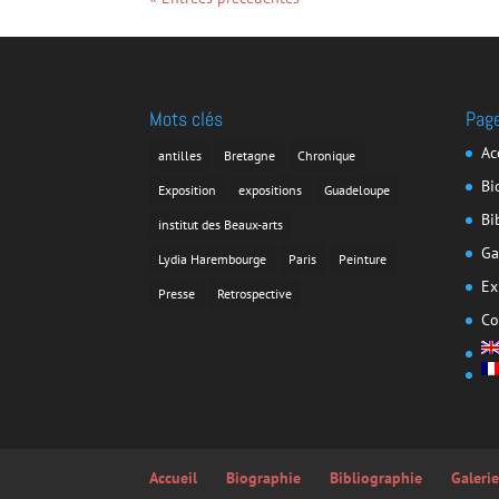
Mots clés
Pag
Ac
antilles
Bretagne
Chronique
Bi
Exposition
expositions
Guadeloupe
Bi
institut des Beaux-arts
Ga
Lydia Harembourge
Paris
Peinture
Ex
Presse
Retrospective
Co
Accueil
Biographie
Bibliographie
Galeri