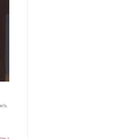
ris.
tes »