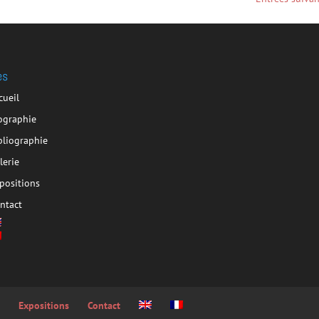
es
cueil
ographie
bliographie
lerie
positions
ntact
e
Expositions
Contact