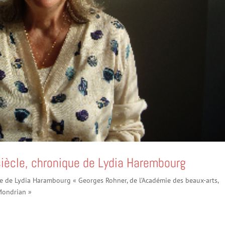
siècle, chronique de Lydia Harembourg
ue de Lydia Harambourg « Georges Rohner, de l’Académie des beaux-arts,
 Mondrian »