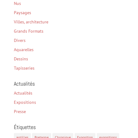
Nus
Paysages
Villes, architecture
Grands Formats
Divers
Aquarelles
Dessins
Tapisseries
Actualités
Actualités
Expositions
Presse
Étiquettes
antilles
Bretagne
Chronique
Exposition
expositions