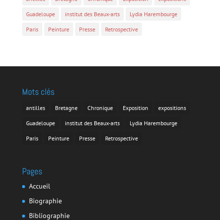
Guadeloupe
institut des Beaux-arts
Lydia Harembourge
Paris
Peinture
Presse
Retrospective
Mots clés
antilles
Bretagne
Chronique
Exposition
expositions
Guadeloupe
institut des Beaux-arts
Lydia Harembourge
Paris
Peinture
Presse
Retrospective
Pages
Accueil
Biographie
Bibliographie