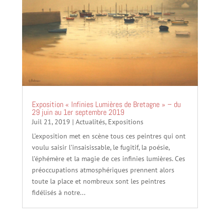
Exposition « Infinies Lumières de Bretagne » – du
29 juin au 1er septembre 2019
Juil 21, 2019
|
Actualités
,
Expositions
L’exposition met en scène tous ces peintres qui ont
voulu saisir l’insaisissable, le fugitif, la poésie,
l’éphémère et la magie de ces infinies lumières. Ces
préoccupations atmosphériques prennent alors
toute la place et nombreux sont les peintres
fidélisés à notre...